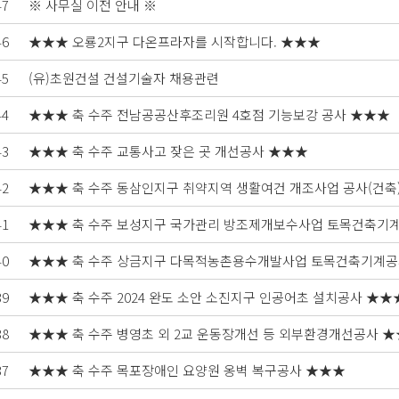
47
※ 사무실 이전 안내 ※
46
★★★ 오룡2지구 다온프라자를 시작합니다. ★★★
45
(유)초원건설 건설기술자 채용관련
44
★★★ 축 수주 전남공공산후조리원 4호점 기능보강 공사 ★★★
43
★★★ 축 수주 교통사고 잦은 곳 개선공사 ★★★
42
★★★ 축 수주 동삼인지구 취약지역 생활여건 개조사업 공사(건축
41
★★★ 축 수주 보성지구 국가관리 방조제개보수사업 토목건축기
40
★★★ 축 수주 상금지구 다목적농촌용수개발사업 토목건축기계공
39
★★★ 축 수주 2024 완도 소안 소진지구 인공어초 설치공사 ★★
38
★★★ 축 수주 병영초 외 2교 운동장개선 등 외부환경개선공사 
37
★★★ 축 수주 목포장애인 요양원 옹벽 복구공사 ★★★