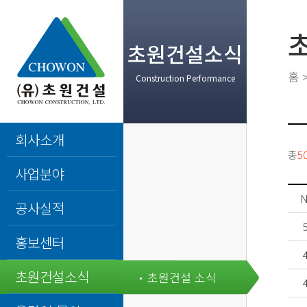
초원건설소식
홈
Construction Performance
회사소개
총
5
사업분야
N
공사실적
홍보센터
초원건설소식
초원건설 소식