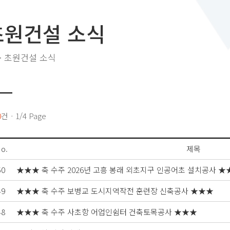
초원건설 소식
>
초원건설 소식
0
건ㆍ1/4 Page
o.
제목
50
★★★ 축 수주 2026년 고흥 봉래 외초지구 인공어초 설치공사 ★
49
★★★ 축 수주 보병교 도시지역작전 훈련장 신축공사 ★★★
48
★★★ 축 수주 사초항 어업인쉼터 건축토목공사 ★★★